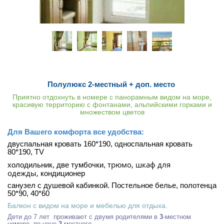
Полулюкс 2-местный + доп. место
Приятно отдохнуть в номере с панорамным видом на море,
красивую территорию с фонтанами, альпийскими горками и
множеством цветов
Для Вашего комфорта все удобства:
двуспальная кровать 160*190, односпальная кровать
80*190, ТV
трюмо, шкаф для
холодильник,
две тумбочки,
одежды,
кондиционер
санузел с душевой кабинкой. Постельное белье, полотенца
50*90, 40*60
Балкон с видом на море и мебелью для отдыха.
Дети до 7 лет проживают с двумя родителями в
3
-местном
номере, по цене
2
-местного