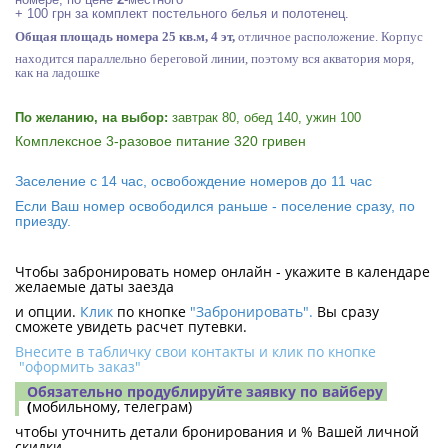
+ 100 грн за комплект постельного белья и полотенец.
Общая площадь номера 25 кв.м, 4 эт,
отличное расположение. Корпус
находится параллельно береговой линии, поэтому вся акватория моря,
как на ладошке
По желанию, на выбор:
завтрак 80, обед 140, ужин 100
Комплексное 3-разовое питание 32
0 гривен
Заселение с 14 час, освобождение номеров до 11 час
Если Ваш номер освободился раньше - поселение сразу, по
приезду.
Чтобы забронировать номер онлайн - укажите в календаре
желаемые даты заезда
и опции.
Клик
по кнопке
"Забронировать".
Вы сразу
сможете увидеть расчет путевки.
Внесите в табличку свои контакты и клик по кнопке
"оформить заказ"
Обязательно продублируйте заявку
по вайберу
(
мобильному, телеграм)
чтобы уточнить детали бронирования и % Вашей личной
скидки.