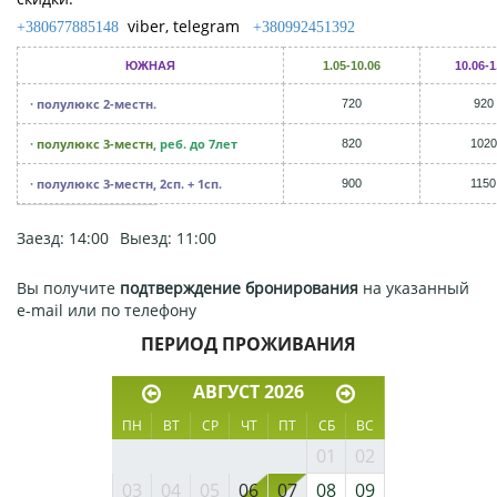
viber, telegram
+380677885148
+380992451392
ЮЖНАЯ
1.05-10.06
10.06-1
· полулюкс 2-местн.
720
920
·
полулюкс 3-местн
, реб. до 7лет
820
1020
· полулюкс 3-местн, 2сп. + 1сп.
900
1150
Заезд: 14:00
Выезд: 11:00
Вы получите
подтверждение бронирования
на указанный
е-mail или по телефону
ПЕРИОД ПРОЖИВАНИЯ
АВГУСТ 2026
ПН
ВТ
СР
ЧТ
ПТ
СБ
ВС
01
02
03
04
05
06
07
08
09